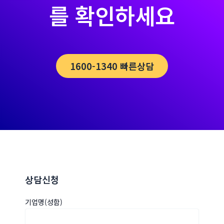
를 확인하세요
1600-1340 빠른상담
상담신청
기업명(성함)