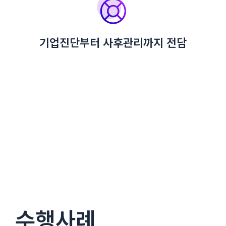
기업진단부터 사후관리까지 전담
수행사례